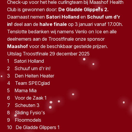
Check-up voor het hele curlingteam bij Maashof Health
Club is gewonnen door:
De Gladde Glippers 2.
Daarnaast nemen
Satori Holland
en
Schuuf um d'r
in!
deel aan de
halve finale
op 3 januari vanaf 17.00h.
Tenslotte bedanken wij namens Venlo on Ice en alle
deelnemers aan de Troostfinale onze sponsor
Maashof
voor de beschikbaar gestelde prijzen.
Uitslag Troostfinale 29 december 2025
1 Satori Holland
2 Schuuf um d'r in!
3 Den Heiten Heater
4 Team SPECglad
5 Mama Mia
6 Voor de Zaak 1
7 Scheuten 3
8 Sliding Fysio's
9 Floormodels
10 De Gladde Glippers 1